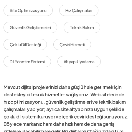
Site Optimizasyonu
Hız Çalışmaları
Güvenlik Geliştirmeleri
Teknik Bakım
Çoklu Dil Desteği
Çeviri Hizmeti
Dil Yönetim Sistemi
Altyapı Uyarlama
Mevcut dijital projelerinizi daha güçlü hale getirmek için
destekleyici teknik hizmetler sağlıyoruz. Web sitelerinde
hız optimizasyonu, güvenlik geliştirmeleri ve teknik bakım
çalışmaları yapıyor; ayrıca site altyapınıza uygun şekilde
çoklu dil sistemi kuruyor ve içerik çeviri desteği sunuyoruz.
Böylece markanız hem daha hızlı hem de daha geniş
kitlelere ulaşabilir hale gelir.Biz dijital mutfağınızdaki tüm